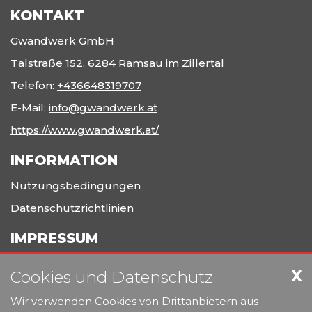
KONTAKT
Gwandwerk GmbH
Talstraße 152, 6284 Ramsau im Zillertal
Telefon:
+436648319707
E-Mail:
info@gwandwerk.at
https://www.gwandwerk.at/
INFORMATION
Nutzungsbedingungen
Datenschutzrichtlinien
IMPRESSUM
Gwandwerk Werbetechnik
X
Cookies und Datenschutz
Erfahrung und Leidenschaft im Bereich Grafik, Design,
Wir verwenden Cookies von Drittanbietern aus
Textilveredelung, Werbetechnik und die