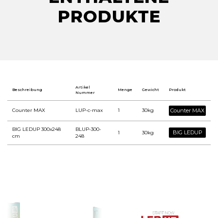
PRODUKTE
Artikel
Beschreibung
Menge
Gewicht
Produkt
Nummer
Counter MAX
LUP-c-max
1
30kg
Counter MAX
BIG LEDUP 300x248
BLUP-300-
BIG LEDUP
1
30kg
cm
248