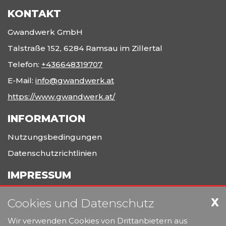
KONTAKT
Gwandwerk GmbH
Talstraße 152, 6284 Ramsau im Zillertal
Telefon:
+436648319707
E-Mail:
info@gwandwerk.at
https://www.gwandwerk.at/
INFORMATION
Nutzungsbedingungen
Datenschutzrichtlinien
IMPRESSUM
Gwandwerk Werbetechnik
X
Cookies und Datenschutz
Erfahrung und Leidenschaft im Bereich Grafik, Design,
Wir verwenden Cookies von Drittanbietern aus