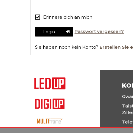
Erinnere dich an mich
Passwort vergessen?
Login
Sie haben noch kein Konto?
Erstellen Sie 
KO
Gwa
Tals
Zille
Tele
E-Ma