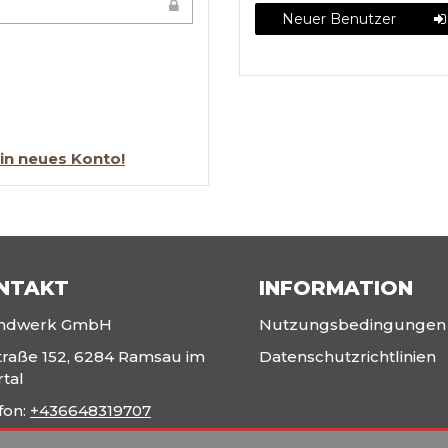
Neuer Benutzer
ein neues Konto!
NTAKT
INFORMATION
ndwerk GmbH
Nutzungsbedingungen
traße 152, 6284 Ramsau im
Datenschutzrichtlinien
rtal
fon:
+436648319707
il:
info@gwandwerk.at